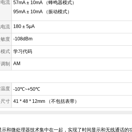
作电流
57mA ± 10mA （蜂鸣器模式）
95mA ± 10mA （振动模式）
180 ± 5μA
电电流
-108dBm
灵敏度
器模式
学习代码
AM
调制
作温度
-10℃~+50℃
备尺寸
41 * 48 * 12mm （不包括表带）
显示和微处理器技术集中在一起，实现了时间显示和无线通话的