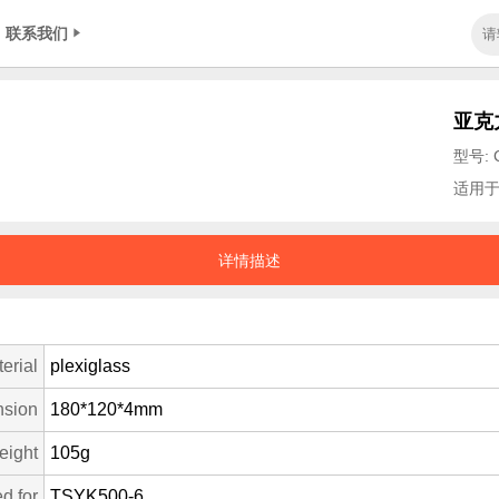
联系我们
亚克
型号: 
适用于T
详情描述
erial
plexiglass
sion
180*120*4mm
eight
105g
d for
TSYK500-6